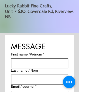
Lucky Rabbit Fine Crafts,
Unit 7 620, Coverdale Rd, Riverview,
NB
MESSAGE
First name /Prénom
*
Last name / Nom
Email / courriel
*
Message