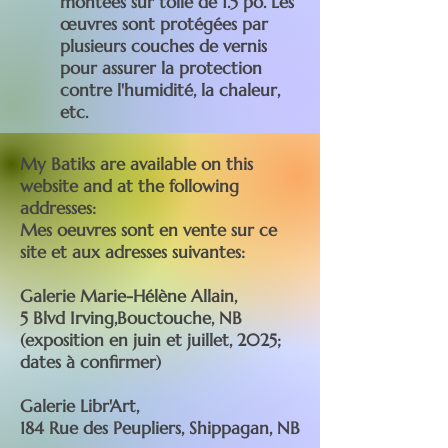
montées sur toile de 1.5 po. Les
œuvres sont protégées par
plusieurs couches de vernis
pour assurer la protection
contre l'humidité, la chaleur,
etc.
My Batiks are available on this
website and at the following
addresses:​
Mes oeuvres sont en vente sur ce
site et aux adresses suivantes:​
Galerie Marie-Hélène Allain,
5 Blvd Irving,Bouctouche, NB
(exposition en juin et juillet, 2025;
dates à confirmer)​
Galerie Libr'Art,
184 Rue des Peupliers, Shippagan, NB